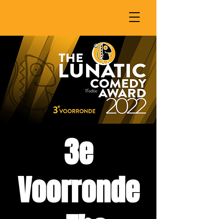
3e
Voorronde