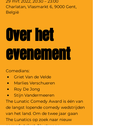
29 mrt 2022, 20:30 – 23:00
Charlatan, Vlasmarkt 6, 9000 Gent,
België
Over het
evenement
Comedians:
Griet Van de Velde
Marlies Verschueren
Roy De Jong
Stijn Vandermeeren
The Lunatic Comedy Award is één van 
de langst lopende comedy wedstrijden 
van het land. Om de twee jaar gaan 
The Lunatics op zoek naar nieuw 
comedy talent. Na strenge 