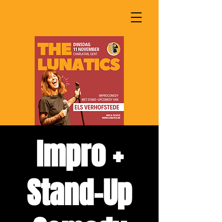
Impro +
Stand-Up