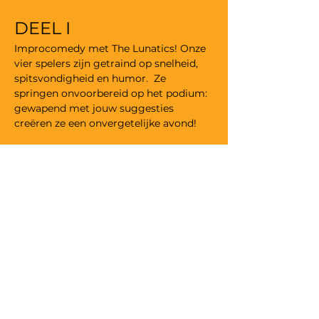
DEEL I
Improcomedy met The Lunatics! Onze 
vier spelers zijn getraind op snelheid, 
spitsvondigheid en humor.  Ze 
springen onvoorbereid op het podium: 
gewapend met jouw suggesties 
creëren ze een onvergetelijke avond!
DEEL II
We geven het podium aan een stand-
up comedian. Deze week is het aan 
Els 
Verhofstede.
Els Verhofstede heeft gewacht. Lang. 
Veel te lang. Jarenlang hield ze zich 
netjes in—want zo hoorde het. Maar nu, 
laat in de veertig, is hét moment 
aangebroken. Tijd om eindelijk te 
zeggen wat ze écht denkt. Ongefilterd, 