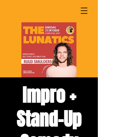
Impro +
Stand-Up