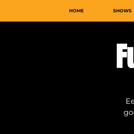
HOME
SHOWS
F
Ee
go