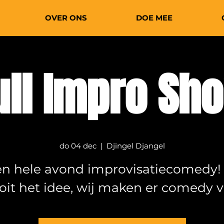
OVER ONS
DOE MEE
ull Impro Sh
do 04 dec
  |  
Djingel Djangel
n hele avond improvisatiecomedy! 
oit het idee, wij maken er comedy v